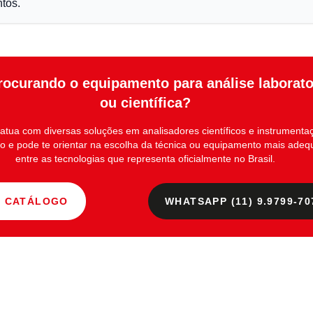
tos.
rocurando o equipamento para análise laborato
ou científica?
atua com diversas soluções em
analisadores científicos e instrumenta
io
e pode te orientar na escolha da técnica ou equipamento mais ade
entre as tecnologias que representa oficialmente no Brasil.
R CATÁLOGO
WHATSAPP (11) 9.9799-70