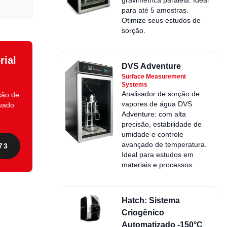
para até 5 amostras.
Otimize seus estudos de
sorção.
rial
DVS Adventure
Surface Measurement
Systems
Analisador de sorção de
ção de
vapores de água DVS
quado
Adventure: com alta
precisão, estabilidade de
umidade e controle
avançado de temperatura.
73
Ideal para estudos em
materiais e processos.
Hatch: Sistema
Criogênico
Automatizado -150°C