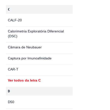
C
CALF-20
Calorimetria Exploratória Diferencial
(DSC)
Câmara de Neubauer
Captura por Imunoafinidade
CAR-T
Ver todos da letra C
D
D50