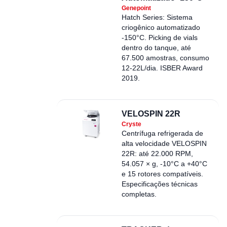
Genepoint
Hatch Series: Sistema
criogênico automatizado
-150°C. Picking de vials
dentro do tanque, até
67.500 amostras, consumo
12-22L/dia. ISBER Award
2019.
VELOSPIN 22R
Cryste
Centrífuga refrigerada de
alta velocidade VELOSPIN
22R: até 22.000 RPM,
54.057 × g, -10°C a +40°C
e 15 rotores compatíveis.
Especificações técnicas
completas.