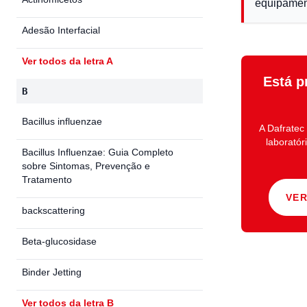
equipamen
Adesão Interfacial
Ver todos da letra A
Está p
B
Bacillus influenzae
A
Dafratec
laboratór
Bacillus Influenzae: Guia Completo
sobre Sintomas, Prevenção e
Tratamento
VE
backscattering
Beta-glucosidase
Binder Jetting
Ver todos da letra B