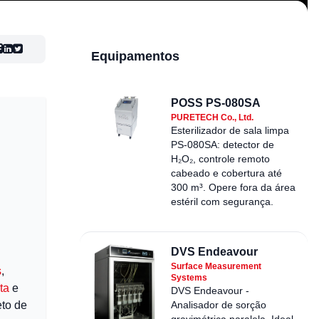
Equipamentos
POSS PS-080SA
PURETECH Co., Ltd.
Esterilizador de sala limpa
PS-080SA: detector de
H₂O₂, controle remoto
cabeado e cobertura até
300 m³. Opere fora da área
estéril com segurança.
DVS Endeavour
Surface Measurement
s
,
Systems
ta
e
DVS Endeavour -
to de
Analisador de sorção
gravimétrica paralela. Ideal