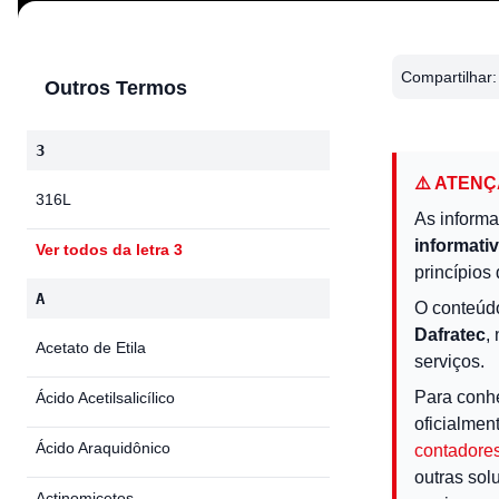
Compartilhar:
Outros Termos
3
⚠️ ATEN
316L
As informa
informati
Ver todos da letra 3
princípios 
A
O conteúd
Dafratec
,
Acetato de Etila
serviços.
Para conh
Ácido Acetilsalicílico
oficialmen
Ácido Araquidônico
contadores
outras sol
Actinomicetos