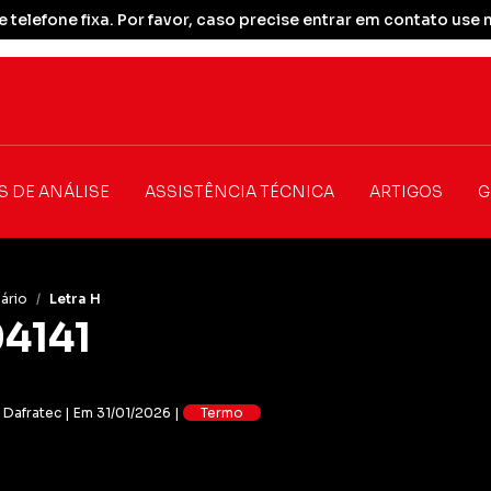
 telefone fixa. Por favor, caso precise entrar em contato u
S DE ANÁLISE
ASSISTÊNCIA TÉCNICA
ARTIGOS
G
ário
/
Letra H
4141
: Dafratec | Em 31/01/2026 |
Termo