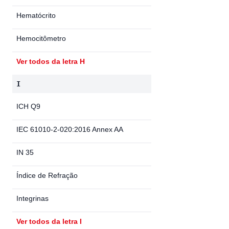
Hematócrito
Hemocitômetro
Ver todos da letra H
I
ICH Q9
IEC 61010-2-020:2016 Annex AA
IN 35
Índice de Refração
Integrinas
Ver todos da letra I