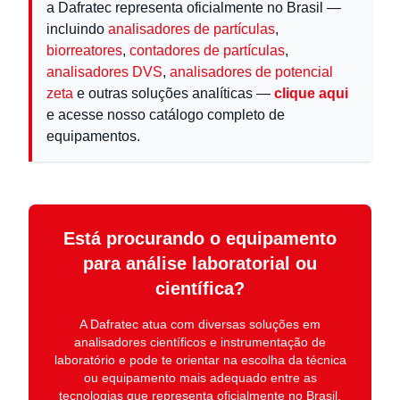
a Dafratec representa oficialmente no Brasil —
incluindo
analisadores de partículas
,
biorreatores
,
contadores de partículas
,
analisadores DVS
,
analisadores de potencial
zeta
e outras soluções analíticas —
clique aqui
e acesse nosso catálogo completo de
equipamentos.
Está procurando o equipamento
para análise laboratorial ou
científica?
A
Dafratec
atua com diversas soluções em
analisadores científicos e instrumentação de
laboratório
e pode te orientar na escolha da técnica
ou equipamento mais adequado entre as
tecnologias que representa oficialmente no Brasil.