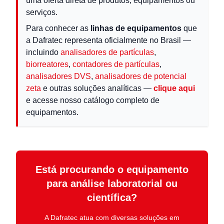
uma oferta direta de produtos, equipamentos ou
serviços.
Para conhecer as
linhas de equipamentos
que
a Dafratec representa oficialmente no Brasil —
incluindo
analisadores de partículas
,
biorreatores
,
contadores de partículas
,
analisadores DVS
,
analisadores de potencial
zeta
e outras soluções analíticas —
clique aqui
e acesse nosso catálogo completo de
equipamentos.
Está procurando o equipamento
para análise laboratorial ou
científica?
A
Dafratec
atua com diversas soluções em