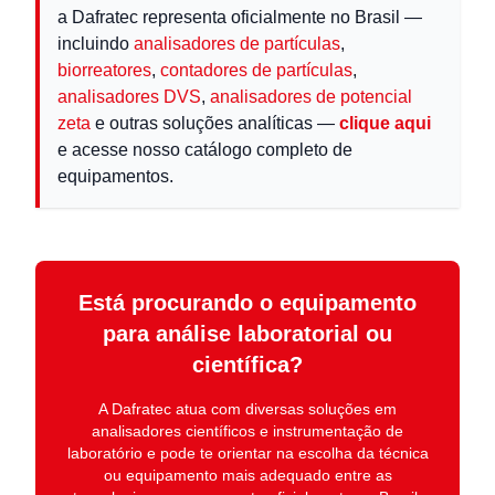
a Dafratec representa oficialmente no Brasil —
incluindo
analisadores de partículas
,
biorreatores
,
contadores de partículas
,
analisadores DVS
,
analisadores de potencial
zeta
e outras soluções analíticas —
clique aqui
e acesse nosso catálogo completo de
equipamentos.
Está procurando o equipamento
para análise laboratorial ou
científica?
A
Dafratec
atua com diversas soluções em
analisadores científicos e instrumentação de
laboratório
e pode te orientar na escolha da técnica
ou equipamento mais adequado entre as