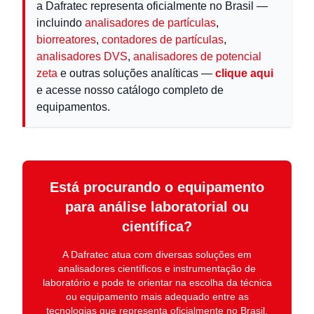
a Dafratec representa oficialmente no Brasil —
incluindo
analisadores de partículas
,
biorreatores
,
contadores de partículas
,
analisadores DVS
,
analisadores de potencial
zeta
e outras soluções analíticas —
clique aqui
e acesse nosso catálogo completo de
equipamentos.
Está procurando o equipamento
para análise laboratorial ou
científica?
A
Dafratec
atua com diversas soluções em
analisadores científicos e instrumentação de
laboratório
e pode te orientar na escolha da técnica
ou equipamento mais adequado entre as
tecnologias que representa oficialmente no Brasil.