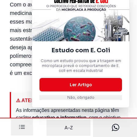
Com o avanço da nanotecnologia e da
medicina personalizada, a tendência é que
esses materiais assumam um papel cada vez
mais estratégico na criação de soluções
sustentáveis e de alto desempenho. Se você
deseja aprofundar seus conhecimentos em
Estudo com E. Coli
polímeros funcionais e materiais avançados,
Como um estudo provou que a triagem em
compreender os fundamentos dos polieletrólitos
microplaca prevê o comportamento de E.
coli em escala industrial
é um excelente ponto de partida.
Ler Artigo
Não, obrigado
⚠️ ATENÇÃO
As informações apresentadas nesta página têm
caráter
educativo e informativo
, com o objetivo
de ampliar o conhecimento sobre técnicas e
A-Z
princípios de análise utilizados na pesquisa