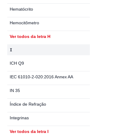
Hematócrito
Hemocitômetro
Ver todos da letra H
I
ICH Q9
IEC 61010-2-020:2016 Annex AA
IN 35
Índice de Refração
Integrinas
Ver todos da letra I