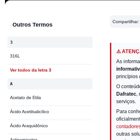
Compartilhar:
Outros Termos
3
⚠️ ATEN
316L
As informa
informati
Ver todos da letra 3
princípios 
A
O conteúd
Dafratec
,
Acetato de Etila
serviços.
Para conh
Ácido Acetilsalicílico
oficialmen
Ácido Araquidônico
contadores
outras sol
Actinomicetos