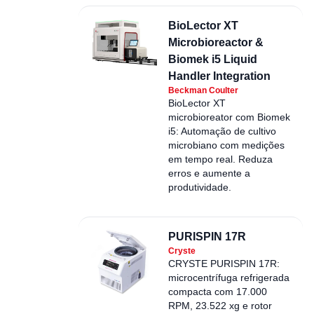
BioLector XT
Microbioreactor &
Biomek i5 Liquid
Handler Integration
Beckman Coulter
BioLector XT
microbioreator com Biomek
i5: Automação de cultivo
microbiano com medições
em tempo real. Reduza
erros e aumente a
produtividade.
PURISPIN 17R
Cryste
CRYSTE PURISPIN 17R:
microcentrífuga refrigerada
compacta com 17.000
RPM, 23.522 xg e rotor