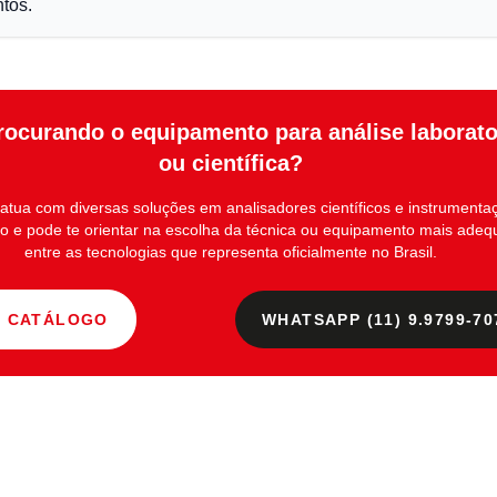
tos.
rocurando o equipamento para análise laborato
ou científica?
atua com diversas soluções em
analisadores científicos e instrumenta
io
e pode te orientar na escolha da técnica ou equipamento mais ade
entre as tecnologias que representa oficialmente no Brasil.
R CATÁLOGO
WHATSAPP (11) 9.9799-70