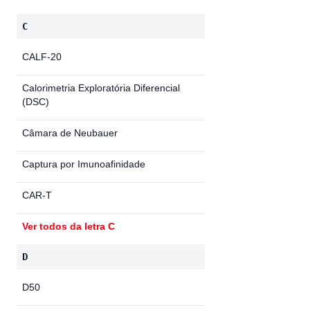
C
CALF-20
Calorimetria Exploratória Diferencial
(DSC)
Câmara de Neubauer
Captura por Imunoafinidade
CAR-T
Ver todos da letra C
D
D50