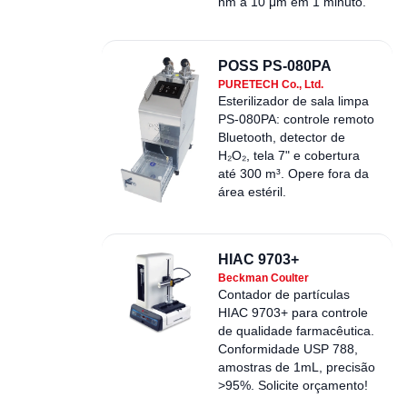
nm a 10 μm em 1 minuto.
POSS PS-080PA
PURETECH Co., Ltd.
Esterilizador de sala limpa
PS-080PA: controle remoto
Bluetooth, detector de
H₂O₂, tela 7" e cobertura
até 300 m³. Opere fora da
área estéril.
HIAC 9703+
Beckman Coulter
Contador de partículas
HIAC 9703+ para controle
de qualidade farmacêutica.
Conformidade USP 788,
amostras de 1mL, precisão
>95%. Solicite orçamento!