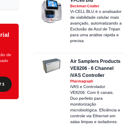
Vi-Cell Blu
Beckman Coulter
Vi-CELL BLU é o analisador
de viabilidade celular mais
avançado, automatizando a
Exclusão de Azul de Tripan
rial
para uma análise rápida e
precisa.
ção de
quado
Air Samplers Products
VE8206 - 6 Channel
iVAS Controller
Pharmagraph
73
iVAS e Controlador
VE8206: Com 6 canais.
Duo perfeito para
monitorização
microbiológica. Eficiência e
controle via Ethernet em
salas limpas e isoladores.