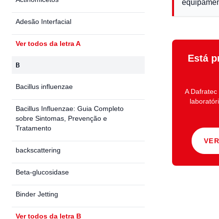
equipamen
Adesão Interfacial
Ver todos da letra A
Está p
B
Bacillus influenzae
A
Dafratec
laboratór
Bacillus Influenzae: Guia Completo
sobre Sintomas, Prevenção e
Tratamento
VE
backscattering
Beta-glucosidase
Binder Jetting
Ver todos da letra B