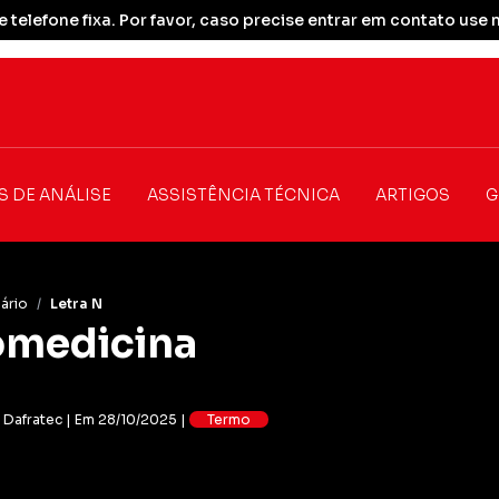
 telefone fixa. Por favor, caso precise entrar em contato u
S DE ANÁLISE
ASSISTÊNCIA TÉCNICA
ARTIGOS
G
ário
/
Letra N
omedicina
: Dafratec | Em 28/10/2025 |
Termo