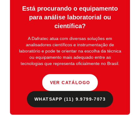
Está procurando o equipamento
para análise laboratorial ou
científica?
A
Dafratec
atua com diversas soluções em
analisadores científicos e instrumentação de
laboratório
e pode te orientar na escolha da técnica
ou equipamento mais adequado entre as
tecnologias que representa oficialmente no Brasil.
VER CATÁLOGO
WHATSAPP (11) 9.9799-7073