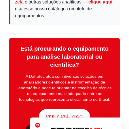
zeta
e outras soluções analíticas —
clique aqui
e acesse nosso catálogo completo de
equipamentos.
Está procurando o equipamento
para análise laboratorial ou
científica?
A
Dafratec
atua com diversas soluções em
analisadores científicos e instrumentação de
laboratório
e pode te orientar na escolha da técnica
ou equipamento mais adequado entre as
tecnologias que representa oficialmente no Brasil.
VER CATÁLOGO