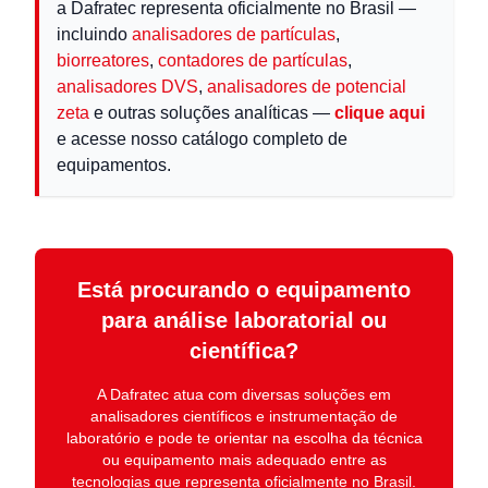
a Dafratec representa oficialmente no Brasil —
incluindo
analisadores de partículas
,
biorreatores
,
contadores de partículas
,
analisadores DVS
,
analisadores de potencial
zeta
e outras soluções analíticas —
clique aqui
e acesse nosso catálogo completo de
equipamentos.
Está procurando o equipamento
para análise laboratorial ou
científica?
A
Dafratec
atua com diversas soluções em
analisadores científicos e instrumentação de
laboratório
e pode te orientar na escolha da técnica
ou equipamento mais adequado entre as
tecnologias que representa oficialmente no Brasil.