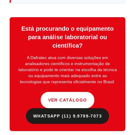
Está procurando o equipamento
para análise laboratorial ou
científica?
A
Dafratec
atua com diversas soluções em
analisadores científicos e instrumentação de
laboratório
e pode te orientar na escolha da técnica
ou equipamento mais adequado entre as
tecnologias que representa oficialmente no Brasil.
VER CATÁLOGO
WHATSAPP (11) 9.9799-7073