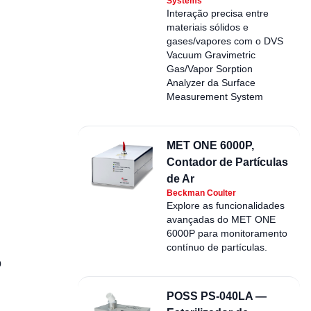
Systems
Interação precisa entre
materiais sólidos e
gases/vapores com o DVS
Vacuum Gravimetric
Gas/Vapor Sorption
Analyzer da Surface
Measurement System
MET ONE 6000P,
Contador de Partículas
de Ar
Beckman Coulter
Explore as funcionalidades
avançadas do MET ONE
6000P para monitoramento
contínuo de partículas.
o
POSS PS-040LA —