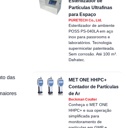
Esterilizador de
Partículas Ultrafinas
para Espaço
PURETECH Co., Ltd.
Esterilizador de ambiente
POSS PS-040LA em aço
inox para passrooms e
laboratórios. Tecnologia
supermicelar patenteada.
Sem corrosão. Até 100 m³.
Dafratec.
nto das
MET ONE HHPC+
Contador de Partículas
maiores
de Ar
Beckman Coulter
Conheça o MET ONE
HHPC+ e sua operação
simplificada para
monitoramento de
partículas em GMP e