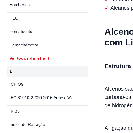
Hatcheries
Alcanos p
HEC
Alceno
Hematócrito
com L
Hemocitômetro
Ver todos da letra H
Estrutura
I
ICH Q9
Alcenos são
carbono-car
IEC 61010-2-020:2016 Annex AA
de hidrogên
IN 35
Índice de Refração
A ligação d