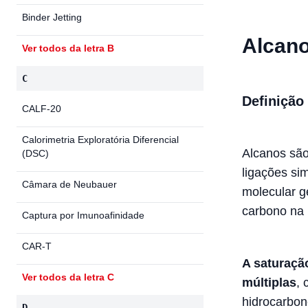
Binder Jetting
Alcano
Ver todos da letra B
C
Definição
CALF-20
Calorimetria Exploratória Diferencial
Alcanos são
(DSC)
ligações si
Câmara de Neubauer
molecular g
carbono na 
Captura por Imunoafinidade
CAR-T
A saturaçã
Ver todos da letra C
múltiplas
, 
hidrocarbone
D