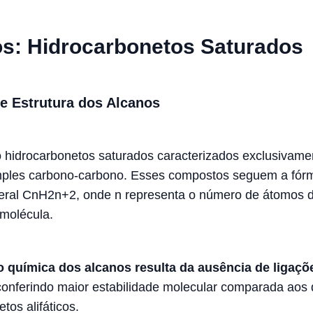
s: Hidrocarbonetos Saturados
 e Estrutura dos Alcanos
 hidrocarbonetos saturados caracterizados exclusivame
mples carbono-carbono. Esses compostos seguem a fór
eral CnH2n+2, onde n representa o número de átomos 
molécula.
o química dos alcanos resulta da ausência de ligaçõ
conferindo maior estabilidade molecular comparada aos
tos alifáticos.