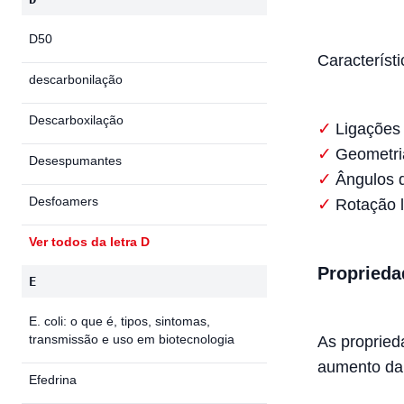
D50
Característi
descarbonilação
Descarboxilação
Ligações 
Geometria
Desespumantes
Ângulos d
Desfoamers
Rotação l
Ver todos da letra D
Proprieda
E
E. coli: o que é, tipos, sintomas,
transmissão e uso em biotecnologia
As propried
aumento da 
Efedrina