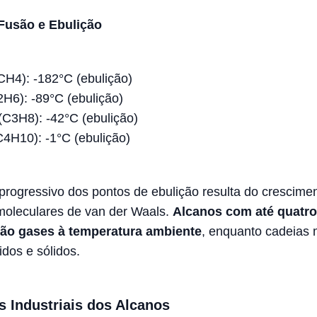
Fusão e Ebulição
CH4): -182°C (ebulição)
H6): -89°C (ebulição)
(C3H8): -42°C (ebulição)
4H10): -1°C (ebulição)
rogressivo dos pontos de ebulição resulta do crescime
rmoleculares de van der Waals.
Alcanos com até quatro
ão gases à temperatura ambiente
, enquanto cadeias 
idos e sólidos.
s Industriais dos Alcanos