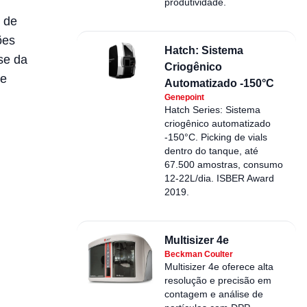
produtividade.
s de
ões
Hatch: Sistema
se da
Criogênico
 e
Automatizado -150°C
Genepoint
Hatch Series: Sistema
criogênico automatizado
-150°C. Picking de vials
dentro do tanque, até
67.500 amostras, consumo
12-22L/dia. ISBER Award
2019.
Multisizer 4e
Beckman Coulter
Multisizer 4e oferece alta
resolução e precisão em
contagem e análise de