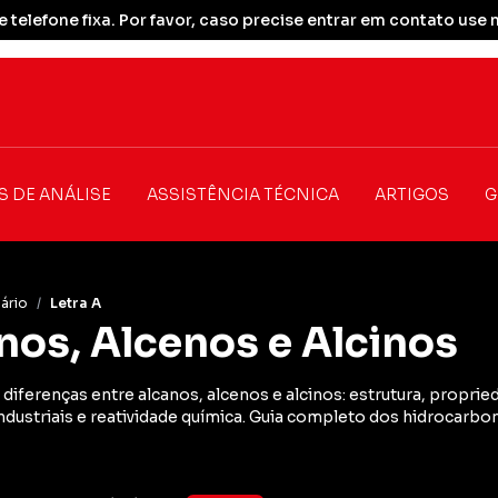
 telefone fixa. Por favor, caso precise entrar em contato u
S DE ANÁLISE
ASSISTÊNCIA TÉCNICA
ARTIGOS
G
ário
/
Letra A
nos, Alcenos e Alcinos
diferenças entre alcanos, alcenos e alcinos: estrutura, proprie
ndustriais e reatividade química. Guia completo dos hidrocarbo