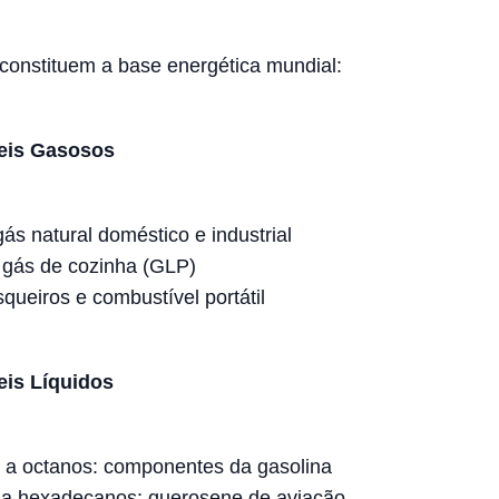
constituem a base energética mundial:
eis Gasosos
ás natural doméstico e industrial
 gás de cozinha (GLP)
squeiros e combustível portátil
is Líquidos
 a octanos: componentes da gasolina
a hexadecanos: querosene de aviação