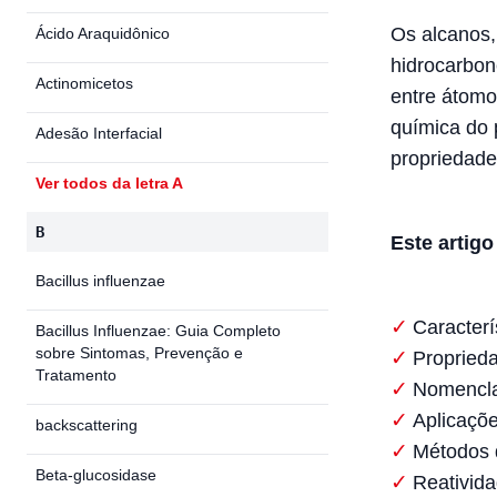
Os alcanos,
Ácido Araquidônico
hidrocarbone
Actinomicetos
entre átomo
química do 
Adesão Interfacial
propriedad
Ver todos da letra A
B
Este artigo
Bacillus influenzae
Caracterí
Bacillus Influenzae: Guia Completo
sobre Sintomas, Prevenção e
Proprieda
Tratamento
Nomenclat
Aplicaçõe
backscattering
Métodos 
Beta-glucosidase
Reativid