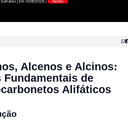
: Dafratec | Em 11/08/2025 |
Termo
os, Alcenos e Alcinos:
s Fundamentais de
carbonetos Alifáticos
ução