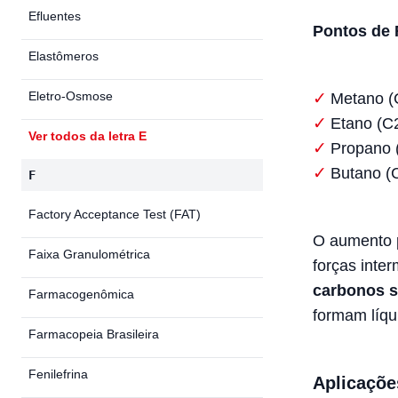
Efluentes
Pontos de 
Elastômeros
Eletro-Osmose
Metano (
Etano (C2
Ver todos da letra E
Propano 
Butano (C
F
Factory Acceptance Test (FAT)
O aumento p
Faixa Granulométrica
forças inte
carbonos s
Farmacogenômica
formam líqu
Farmacopeia Brasileira
Fenilefrina
Aplicaçõe