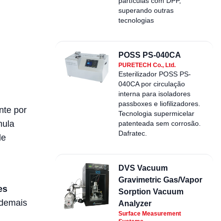
partículas com DPP,
superando outras
tecnologias
POSS PS-040CA
PURETECH Co., Ltd.
Esterilizador POSS PS-
040CA por circulação
interna para isoladores
passboxes e liofilizadores.
nte por
Tecnologia supermicelar
mula
patenteada sem corrosão.
Dafratec.
de
DVS Vacuum
Gravimetric Gas/Vapor
es
Sorption Vacuum
 demais
Analyzer
Surface Measurement