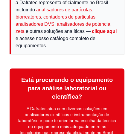
a Dafratec representa oficialmente no Brasil —
incluindo
analisadores de partículas
,
biorreatores
,
contadores de partículas
,
analisadores DVS
,
analisadores de potencial
zeta
e outras soluções analíticas —
clique aqui
e acesse nosso catálogo completo de
equipamentos.
Está procurando o equipamento
para análise laboratorial ou
científica?
A
Dafratec
atua com diversas soluções em
analisadores científicos e instrumentação de
laboratório
e pode te orientar na escolha da técnica
ou equipamento mais adequado entre as
tecnologias que representa oficialmente no Brasil.