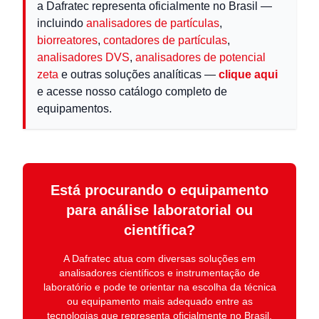
a Dafratec representa oficialmente no Brasil —
incluindo
analisadores de partículas
,
biorreatores
,
contadores de partículas
,
analisadores DVS
,
analisadores de potencial
zeta
e outras soluções analíticas —
clique aqui
e acesse nosso catálogo completo de
equipamentos.
Está procurando o equipamento
para análise laboratorial ou
científica?
A
Dafratec
atua com diversas soluções em
analisadores científicos e instrumentação de
laboratório
e pode te orientar na escolha da técnica
ou equipamento mais adequado entre as
tecnologias que representa oficialmente no Brasil.