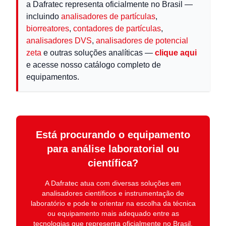
a Dafratec representa oficialmente no Brasil —
incluindo
analisadores de partículas
,
biorreatores
,
contadores de partículas
,
analisadores DVS
,
analisadores de potencial
zeta
e outras soluções analíticas —
clique aqui
e acesse nosso catálogo completo de
equipamentos.
Está procurando o equipamento
para análise laboratorial ou
científica?
A
Dafratec
atua com diversas soluções em
analisadores científicos e instrumentação de
laboratório
e pode te orientar na escolha da técnica
ou equipamento mais adequado entre as
tecnologias que representa oficialmente no Brasil.