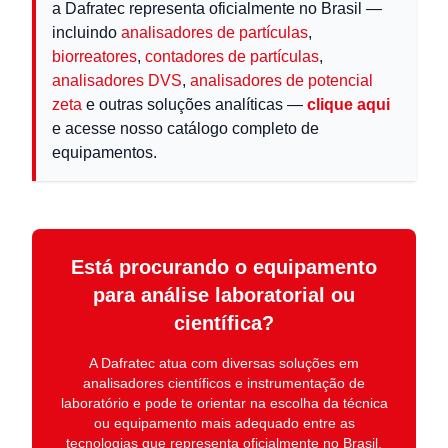
a Dafratec representa oficialmente no Brasil —
incluindo
analisadores de partículas
,
biorreatores
,
contadores de partículas
,
analisadores DVS
,
analisadores de potencial
zeta
e outras soluções analíticas —
clique aqui
e acesse nosso catálogo completo de
equipamentos.
Está procurando o equipamento
para análise laboratorial ou
científica?
A
Dafratec
atua com diversas soluções em
analisadores científicos e instrumentação de
laboratório
e pode te orientar na escolha da técnica
ou equipamento mais adequado entre as
tecnologias que representa oficialmente no Brasil.