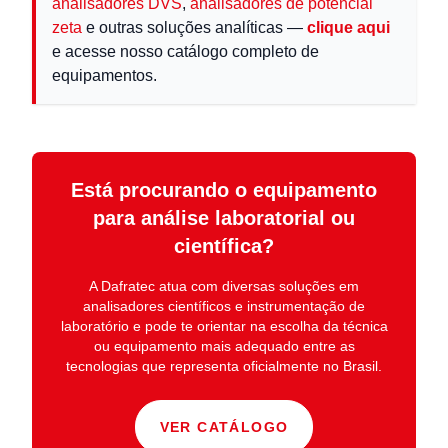
analisadores DVS
,
analisadores de potencial
zeta
e outras soluções analíticas —
clique aqui
e acesse nosso catálogo completo de
equipamentos.
Está procurando o equipamento
para análise laboratorial ou
científica?
A
Dafratec
atua com diversas soluções em
analisadores científicos e instrumentação de
laboratório
e pode te orientar na escolha da técnica
ou equipamento mais adequado entre as
tecnologias que representa oficialmente no Brasil.
VER CATÁLOGO