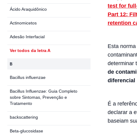
test for ful
Ácido Araquidônico
Part 12: Fi
retention 
Actinomicetos
Adesão Interfacial
Esta norma
Ver todos da letra A
contaminant
determinar t
B
de contami
Bacillus influenzae
diferencial
Bacillus Influenzae: Guia Completo
sobre Sintomas, Prevenção e
É a referênc
Tratamento
declarar a 
backscattering
baseiam sua
Beta-glucosidase