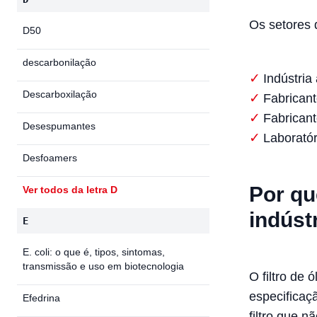
Os setores
D50
descarbonilação
Indústria
Descarboxilação
Fabricant
Fabrican
Desespumantes
Laboratór
Desfoamers
Por qu
Ver todos da letra D
indúst
E
E. coli: o que é, tipos, sintomas,
transmissão e uso em biotecnologia
O filtro de
especificaç
Efedrina
filtro que n