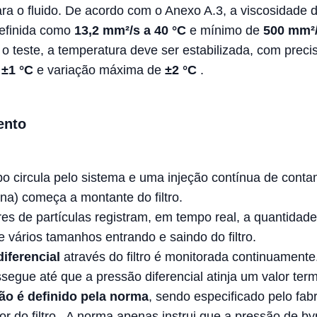
ara o fluido. De acordo com o Anexo A.3, a viscosidade d
definida como
13,2 mm²/s a 40 °C
e mínimo de
500 mm²/
 o teste, a temperatura deve ser estabilizada, com preci
e
±1 °C
e variação máxima de
±2 °C
.
ento
mpo circula pelo sistema e uma injeção contínua de cont
ona) começa a montante do filtro.
es de partículas registram, em tempo real, a quantidad
e vários tamanhos entrando e saindo do filtro.
iferencial
através do filtro é monitorada continuamente
ssegue até que a pressão diferencial atinja um valor ter
ão é definido pela norma
, sendo especificado pelo fab
r do filtro
. A norma apenas instrui que a pressão de b