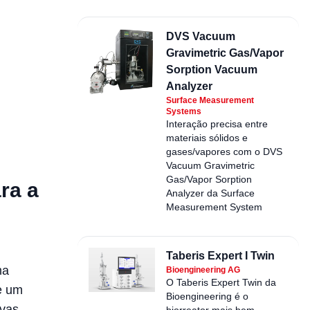
DVS Vacuum
Gravimetric Gas/Vapor
Sorption Vacuum
Analyzer
Surface Measurement
Systems
Interação precisa entre
materiais sólidos e
gases/vapores com o DVS
Vacuum Gravimetric
Gas/Vapor Sorption
ra a
Analyzer da Surface
Measurement System
Taberis Expert I Twin
ma
Bioengineering AG
O Taberis Expert Twin da
e um
Bioengineering é o
ivas.
biorreator mais bem