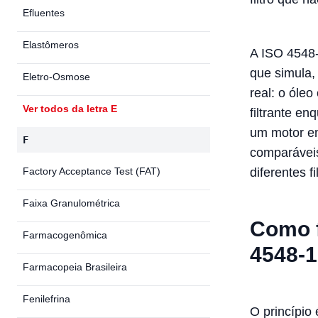
Efluentes
Elastômeros
A ISO 4548-
que simula,
Eletro-Osmose
real: o óle
Ver todos da letra E
filtrante e
um motor e
F
comparáveis
Factory Acceptance Test (FAT)
diferentes fi
Faixa Granulométrica
Como f
Farmacogenômica
4548-1
Farmacopeia Brasileira
Fenilefrina
O princípio