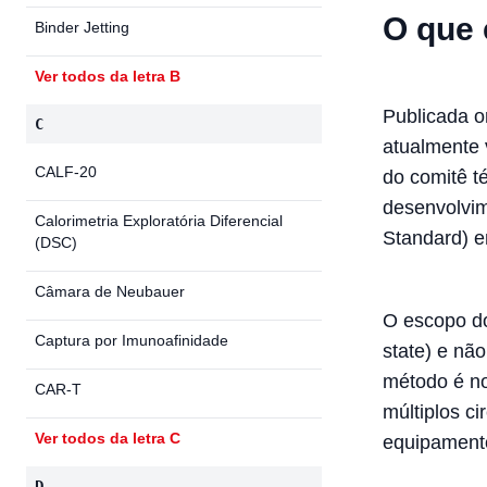
O que 
Binder Jetting
Ver todos da letra B
Publicada 
C
atualmente 
CALF-20
do comitê t
desenvolvim
Calorimetria Exploratória Diferencial
Standard) 
(DSC)
Câmara de Neubauer
O escopo do
Captura por Imunoafinidade
state) e nã
método é n
CAR-T
múltiplos c
Ver todos da letra C
equipamento
D