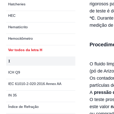
rigorosos p
Hatcheries
de teste é 
HEC
°C
. Durante
medição d
Hematócrito
Hemocitômetro
Procedim
Ver todos da letra H
I
O fluido li
(pó de Ariz
ICH Q9
Os contador
IEC 61010-2-020:2016 Annex AA
partículas d
A
pressão d
IN 35
O teste pro
este valor
n
Índice de Refração
ou comprado