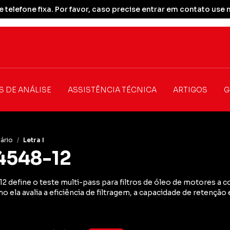
 telefone fixa. Por favor, caso precise entrar em contato u
S DE ANÁLISE
ASSISTÊNCIA TÉCNICA
ARTIGOS
G
ário
/
Letra I
4548-12
2 define o teste multi-pass para filtros de óleo de motores a 
 ela avalia a eficiência de filtragem, a capacidade de retenção