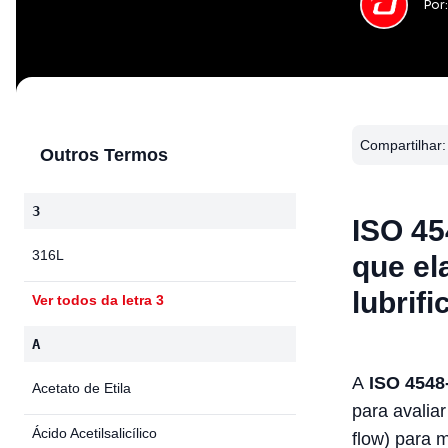
Por
Compartilhar:
Outros Termos
3
ISO 45
316L
que el
lubrifi
Ver todos da letra 3
A
A
ISO 4548
Acetato de Etila
para avaliar
Ácido Acetilsalicílico
flow) para 