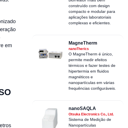
construído com design
compacto e modular para
aplicações laboratoriais
onizado
complexas e eficientes.
peração
o
MagneTherm
rre em
nanoTherics
O MagneTherm é único,
permite medir efeitos
térmicos e fazer testes de
hipertermia em fluidos
magnéticos e
nanopartículas em várias
frequências configuráveis.
ISO
nanoSAQLA
Otsuka Electronics Co., Ltd.
Sistema de Medição de
etros
Nanopartículas