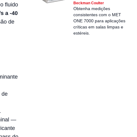
Beckman Coulter
o fluido
Obtenha medições
s a -40
consistentes com o MET
ONE 7000 para aplicações
são de
críticas em salas limpas e
estéreis.
aminante
e de
.
minal —
ricante
ypass do