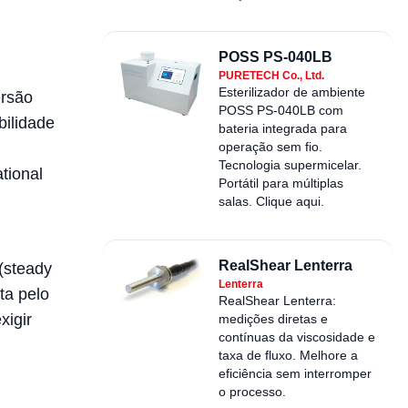
POSS PS-040LB
PURETECH Co., Ltd.
Esterilizador de ambiente
ersão
POSS PS-040LB com
bilidade
bateria integrada para
operação sem fio.
Tecnologia supermicelar.
tional
Portátil para múltiplas
salas. Clique aqui.
RealShear Lenterra
(steady
Lenterra
ta pelo
RealShear Lenterra:
xigir
medições diretas e
contínuas da viscosidade e
taxa de fluxo. Melhore a
eficiência sem interromper
o processo.