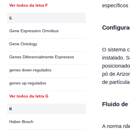
específicos 
Ver todos da letra F
G
Configura
Gene Expression Omnibus
Gene Ontology
O sistema c
Genes Diferencialmente Expressos
instalado. 
posicionados
genes down-regulados
pó de Ariz
de partícul
genes up-regulados
Ver todos da letra G
Fluido de 
H
Haber-Bosch
A norma não