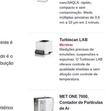
nanoSAQLA: rápido,
compacto e sem
contaminação. Mede
múltiplas amostras de 0,6
nm a 10 μm em 1 minuto.
Turbiscan LAB
teste é
Microtrac
Medições precisas de
emulsões, suspensões e
ado é o
espumas. O Turbiscan LAB
ibuição
oferece controle de
qualidade imediato e sem
diluição com controle de
temperatura.
MET ONE 7000,
Contador de Partículas
itérios
de Ar