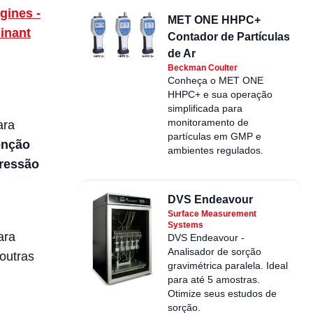
ngines -
MET ONE HHPC+
minant
Contador de Partículas
de Ar
Beckman Coulter
Conheça o MET ONE
HHPC+ e sua operação
simplificada para
monitoramento de
ara
partículas em GMP e
enção
ambientes regulados.
ressão
DVS Endeavour
Surface Measurement
Systems
ara
DVS Endeavour -
Analisador de sorção
outras
gravimétrica paralela. Ideal
para até 5 amostras.
Otimize seus estudos de
sorção.