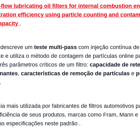
l-flow lubricating oil filters for internal combustion e
ltration efficiency using particle counting and conta
capacity
.
 descreve um
teste multi-pass
com injeção contínua de
e e utiliza o método de contagem de partículas online p
rês parâmetros críticos de um filtro:
capacidade de ret
nantes
,
características de remoção de partículas
e
p
.
ia mais utilizada por fabricantes de filtros automotivos p
eficiência de seus produtos, marcas como Fram, Mann e 
s especificações neste padrão
.