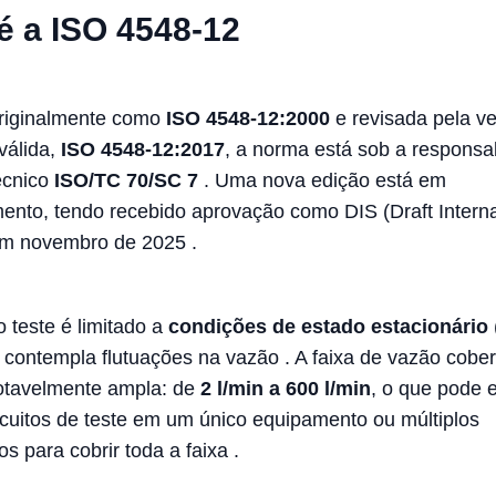
é a ISO 4548-12
originalmente como
ISO 4548-12:2000
e revisada pela v
válida,
ISO 4548-12:2017
, a norma está sob a responsa
écnico
ISO/TC 70/SC 7
. Uma nova edição está em
ento, tendo recebido aprovação como DIS (Draft Interna
em novembro de 2025
.
 teste é limitado a
condições de estado estacionário
o contempla flutuações na vazão
. A faixa de vazão cober
otavelmente ampla: de
2 l/min a 600 l/min
, o que pode e
ircuitos de teste em um único equipamento ou múltiplos
s para cobrir toda a faixa
.