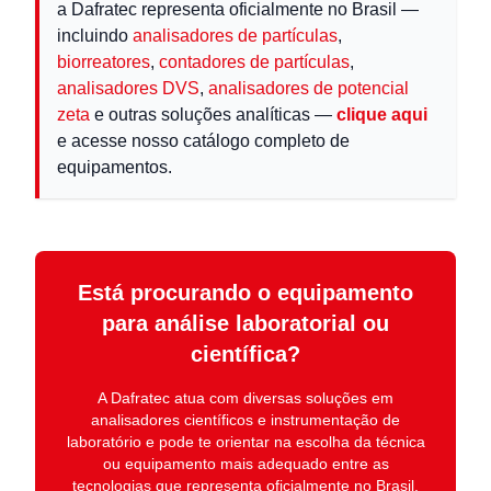
a Dafratec representa oficialmente no Brasil —
incluindo
analisadores de partículas
,
biorreatores
,
contadores de partículas
,
analisadores DVS
,
analisadores de potencial
zeta
e outras soluções analíticas —
clique aqui
e acesse nosso catálogo completo de
equipamentos.
Está procurando o equipamento
para análise laboratorial ou
científica?
A
Dafratec
atua com diversas soluções em
analisadores científicos e instrumentação de
laboratório
e pode te orientar na escolha da técnica
ou equipamento mais adequado entre as
tecnologias que representa oficialmente no Brasil.