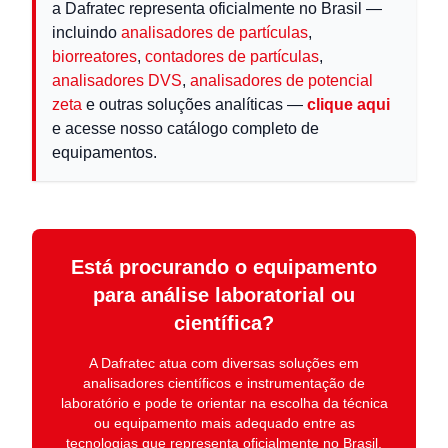
a Dafratec representa oficialmente no Brasil —
incluindo
analisadores de partículas
,
biorreatores
,
contadores de partículas
,
analisadores DVS
,
analisadores de potencial
zeta
e outras soluções analíticas —
clique aqui
e acesse nosso catálogo completo de
equipamentos.
Está procurando o equipamento
para análise laboratorial ou
científica?
A
Dafratec
atua com diversas soluções em
analisadores científicos e instrumentação de
laboratório
e pode te orientar na escolha da técnica
ou equipamento mais adequado entre as
tecnologias que representa oficialmente no Brasil.