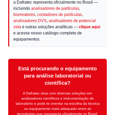
a Dafratec representa oficialmente no Brasil —
incluindo
analisadores de partículas
,
biorreatores
,
contadores de partículas
,
analisadores DVS
,
analisadores de potencial
zeta
e outras soluções analíticas —
clique aqui
e acesse nosso catálogo completo de
equipamentos.
Está procurando o equipamento
para análise laboratorial ou
científica?
A
Dafratec
atua com diversas soluções em
analisadores científicos e instrumentação de
laboratório
e pode te orientar na escolha da técnica
ou equipamento mais adequado entre as
tecnologias que representa oficialmente no Brasil.