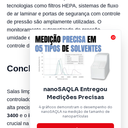
tecnologias como filtros HEPA, sistemas de fluxo
de ar laminar e portas de segurança com controle
de pressão são amplamente utilizadas. O
monitoramento automatizado de pressão,
umidade e temperatura também é crucial para o
controle de contaminação.
Conclusão
nanoSAQLA Entregou
Salas limpas são ambientes altamente
Medições Precisas
controlados e fundamentais para indústrias de
alta precisão. Equipamentos como o
MET ONE
4 gráficos demonstram o desempenho do
nanoSAQLA na medição de tamanho de
3400
e o
iVAS Roam
desempenham um papel
nanopartículas
crucial na manutenção desses ambientes,