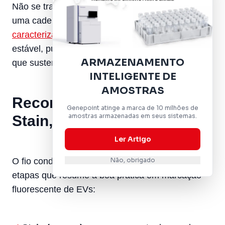
Não se trata de uma solução isolada, e sim de
uma cadeia:
a variabilidade entre plataformas de
caracterização
mostra que é a soma de marcação
estável, purificação adequada e análise sensível
ARMAZENAMENTO
que sustenta um dado confiável.
INTELIGENTE DE
AMOSTRAS
Recomendações Práticas:
Genepoint atinge a marca de 10 milhões de
amostras armazenadas em seus sistemas.
Stain, Purify, Analyse
Ler Artigo
O fio condutor do webinário é um workflow de três
Não, obrigado
etapas que resume a boa prática em marcação
fluorescente de EVs: