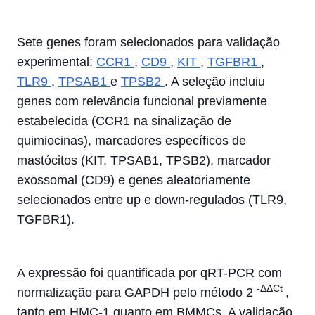
Sete genes foram selecionados para validação
experimental:
CCR1
,
CD9
,
KIT
,
TGFBR1
,
TLR9
,
TPSAB1
e
TPSB2
. A seleção incluiu
genes com relevância funcional previamente
estabelecida (CCR1 na sinalização de
quimiocinas), marcadores específicos de
mastócitos (KIT, TPSAB1, TPSB2), marcador
exossomal (CD9) e genes aleatoriamente
selecionados entre up e down-regulados (TLR9,
TGFBR1).
A expressão foi quantificada por qRT-PCR com
-ΔΔCt
normalização para GAPDH pelo método 2
,
tanto em HMC-1 quanto em BMMCs. A validação