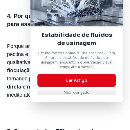
4. Por que o Turbiscan foi fundamental
para essa correlação?
Estabilidade de fluidos
de usinagem
Porque antes dele, a relação entre estrutura da
Estudo mostra como o Turbiscan previu em
pectina e instabilidade física era apenas
8 horas a estabilidade de fluidos de
qualitativa. O Turbiscan permitiu
quantificar a
usinagem, enquanto a observação visual
exigiu até 4 meses.
floculação e sedimentação
em tempo real,
tornando possível estabelecer uma
correlação
Ler Artigo
direta e mensurável entre Mw/RG-I e TSI
, algo
Não, obrigado
inédito até então.