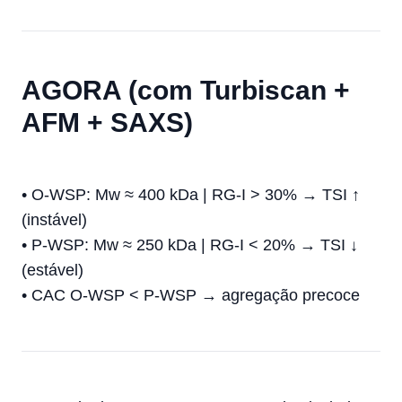
AGORA (com Turbiscan +
AFM + SAXS)
• O-WSP: Mw ≈ 400 kDa | RG-I > 30% → TSI ↑
(instável)
• P-WSP: Mw ≈ 250 kDa | RG-I < 20% → TSI ↓
(estável)
• CAC O-WSP < P-WSP → agregação precoce