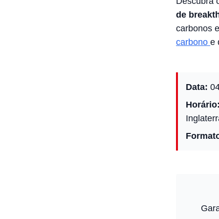
Descubra 
de break
carbonos e
carbono
e 
Data:
04
Horário
Inglaterr
Format
Gara