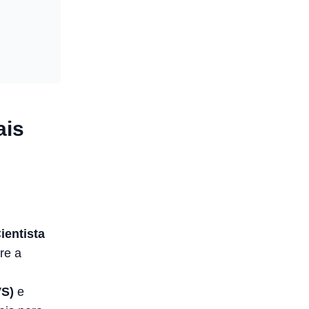
ais
Cientista
ore a
VS)
e