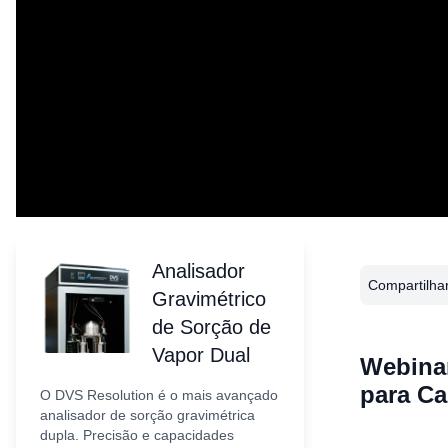
Analisador
Compartilhar
Gravimétrico
de Sorção de
Vapor Dual
Webinar
para Ca
O DVS Resolution é o mais avançado
analisador de sorção gravimétrica
dupla. Precisão e capacidades