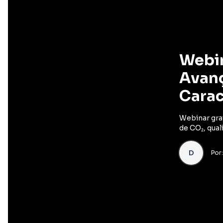
Webin
Avanç
Carac
Webinar gra
de CO₂, qual
D
Por