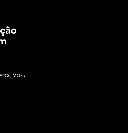
ação
om
 VOCs, MOFs