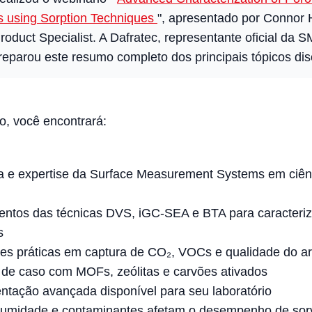
s using Sorption Techniques
", apresentado por Connor
roduct Specialist. A Dafratec, representante oficial da 
preparou este resumo completo dos principais tópicos dis
go, você encontrará:
ia e expertise da Surface Measurement Systems em ciên
ntos das técnicas DVS, iGC-SEA e BTA para caracteri
s
es práticas em captura de CO₂, VOCs e qualidade do ar
 de caso com MOFs, zeólitas e carvões ativados
ntação avançada disponível para seu laboratório
umidade e contaminantes afetam o desempenho de sor