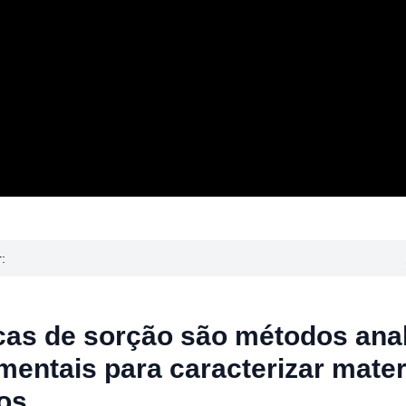
:
cas de sorção
são métodos anal
mentais para caracterizar mater
os.