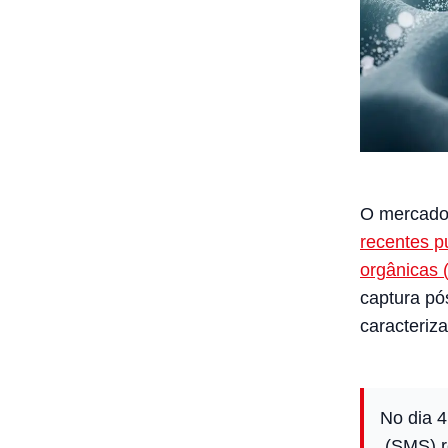
O mercado 
recentes 
orgânicas
captura pó
caracteriza
No dia 
(SMS) re