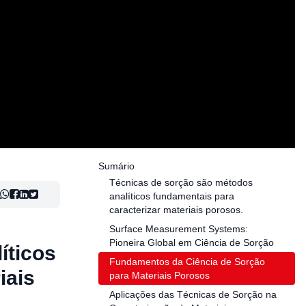
Sumário
Técnicas de sorção são métodos
analíticos fundamentais para
caracterizar materiais porosos.
Surface Measurement Systems:
Pioneira Global em Ciência de Sorção
íticos
Fundamentos da Ciência de Sorção
iais
para Materiais Porosos
Aplicações das Técnicas de Sorção na