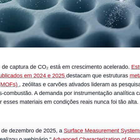
de captura de CO₂ está em crescimento acelerado.
Est
publicados em 2024 e 2025
destacam que estruturas
met
 (MOFs)
, zeólitas e carvões ativados lideram as pesquis
s-combustão. A demanda por instrumentação analítica 
r esses materiais em condições reais nunca foi tão alta.
4 de dezembro de 2025, a
Surface Measurement System
alizou o webinário "
Advanced Characterization of Por