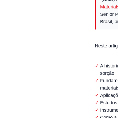
Material
Senior P
Brasil, 
Neste arti
A histór
sorção
Fundame
materiai
Aplicaçõ
Estudos
Instrume
Como a 