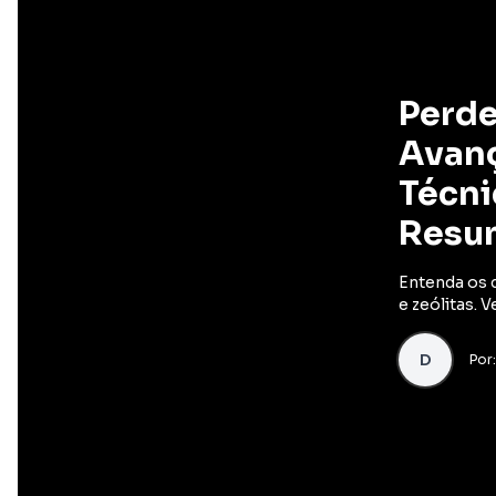
Perde
Avanç
Técni
Resu
Entenda os 
e zeólitas. 
D
Por