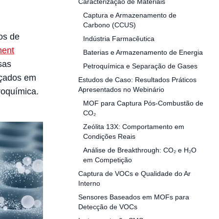
Caracterização de Materiais
Captura e Armazenamento de
Carbono (CCUS)
os de
Indústria Farmacêutica
ment
Baterias e Armazenamento de Energia
sas
Petroquímica e Separação de Gases
nçados em
Estudos de Caso: Resultados Práticos
Apresentados no Webinário
roquímica.
MOF para Captura Pós-Combustão de
CO₂
Zeólita 13X: Comportamento em
Condições Reais
Análise de Breakthrough: CO₂ e H₂O
em Competição
Captura de VOCs e Qualidade do Ar
Interno
Sensores Baseados em MOFs para
Detecção de VOCs