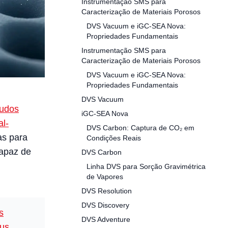
Instrumentação SMS para
Caracterização de Materiais Porosos
DVS Vacuum e iGC-SEA Nova:
Propriedades Fundamentais
Instrumentação SMS para
Caracterização de Materiais Porosos
DVS Vacuum e iGC-SEA Nova:
Propriedades Fundamentais
DVS Vacuum
udos
iGC-SEA Nova
al-
DVS Carbon: Captura de CO₂ em
as para
Condições Reais
capaz de
DVS Carbon
Linha DVS para Sorção Gravimétrica
de Vapores
DVS Resolution
DVS Discovery
s
DVS Adventure
ous