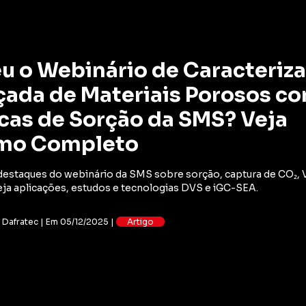
u o Webinário de Caracteriz
ada de Materiais Porosos c
cas de Sorção da SMS? Veja
mo Completo
destaques do webinário da SMS sobre sorção, captura de CO₂,
Veja aplicações, estudos e tecnologias DVS e iGC-SEA.
: Dafratec | Em 05/12/2025 |
Artigo