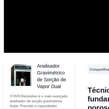
Analisador
Compartilhar
Gravimétrico
de Sorção de
Vapor Dual
Técni
O DVS Resolution é o mais avançado
funda
analisador de sorção gravimétrica
poros
dupla. Precisão e capacidades