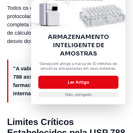
Todos os dados de validação USP 788 devem ser
protocolados junto à
ANVISA
com documentação
completa incluindo protocolos, relatórios, fórmulas
de cálculo e justificativas técnicas para qualquer
ARMAZENAMENTO
desvio dos critérios estabelecidos.
INTELIGENTE DE
AMOSTRAS
Genepoint atinge a marca de 10 milhões de
"A validação completa de métodos USP
amostras armazenadas em seus sistemas.
788 assegura que laboratórios
Ler Artigo
farmacêuticos mantenham padrões
internacionais de qualidade e segurança."
Não, obrigado
Limites Críticos
Estabelecidos pela USP 788