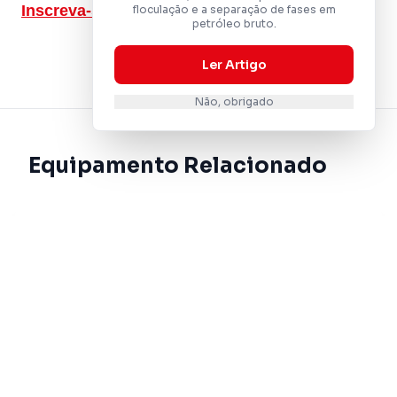
Inscreva-se agora e garanta sua participação!
floculação e a separação de fases em
petróleo bruto.
Ler Artigo
Não, obrigado
Equipamento Relacionado
Analisador de
Estabilidade
Multiamostras
Maximize seus
resultados com o
TURBISCAN TOWER
– o analisador de