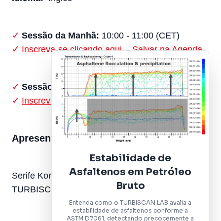
Sessão da Manhã:
10:00 - 11:00 (CET)
Inscreva-se clicando aqui
-
Salvar na Agenda
Sessão da Tarde:
16:00 - 17:00 (CET)
Inscreva-se clicando aqui
-
Salvar na Agenda
Apresentado por:
Estabilidade de
Asfaltenos em Petróleo
Serife Korkmaz – Engenheira de Aplicação
Bruto
TURBISCAN –
Microtrac Formulaction
Entenda como o TURBISCAN LAB avalia a
estabilidade de asfaltenos conforme a
ASTM D7061, detectando precocemente a