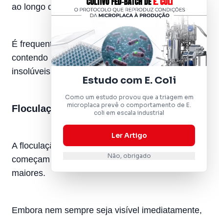
ao longo do tempo.
É frequentemente observada em bebidas
contendo proteínas, fibras ou ingredientes
insolúveis.
Estudo com E. Coli
Como um estudo provou que a triagem em
microplaca prevê o comportamento de E.
Floculação
coli em escala industrial
Ler Artigo
A floculação ocorre quando partículas individuais
Não, obrigado
começam a se agrupar, formando agregados
maiores.
Embora nem sempre seja visível imediatamente,