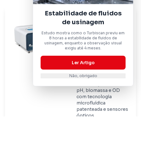
Estabilidade de fluidos
BioLector
de usinagem
Microbiorreator
Estudo mostra como o Turbiscan previu em
para o cultivo
8 horas a estabilidade de fluidos de
de alto
usinagem, enquanto a observação visual
exigiu até 4 meses.
rendimento
Ler Artigo
O Microbiorreator
BioLector irá otimizar
Não, obrigado
o seu processo.
Controle preciso de
pH, biomassa e OD
com tecnologia
microfluídica
patenteada e sensores
ópticos.
Ver Detalhes
Orçamento