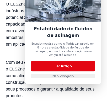
O ELSZneo é a escolha ideal para laboratórios e
indústrias que buscam medições precisas de
potencial zeta em condições reais. Sua
capacidade de análise sem diluição, combinada
Estabilidade de fluidos
com a versatilidade para diferentes tipos de
de usinagem
amostras, o torna um equipamento indispensável
Estudo mostra como o Turbiscan previu em
em aplicações críticas.
8 horas a estabilidade de fluidos de
usinagem, enquanto a observação visual
exigiu até 4 meses.
Com seu design inovador e tecnologia avançada,
Ler Artigo
o ELSZneo atende às exigências de setores
como alimentos, cosméticos, eletrônicos e
Não, obrigado
construção civil, ajudando empresas a otimizar
seus processos e garantir a qualidade de seus
produtos.