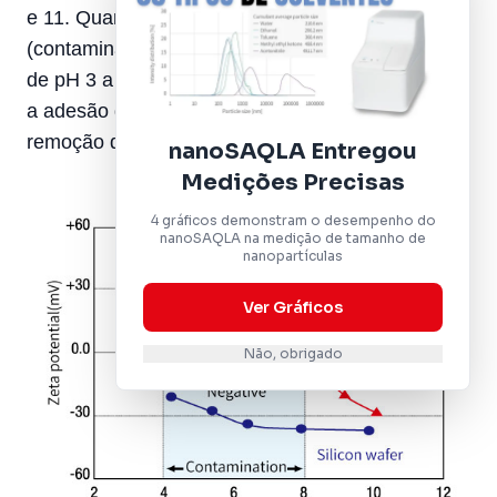
e 11. Quando comparada a partículas de alumina
(contaminante comum), observa-se que, na faixa
de pH 3 a 9, as cargas são opostas, o que facilita
a adesão do contaminante e dificulta sua
remoção durante a limpeza.
nanoSAQLA Entregou
Medições Precisas
4 gráficos demonstram o desempenho do
nanoSAQLA na medição de tamanho de
nanopartículas
Ver Gráficos
Não, obrigado