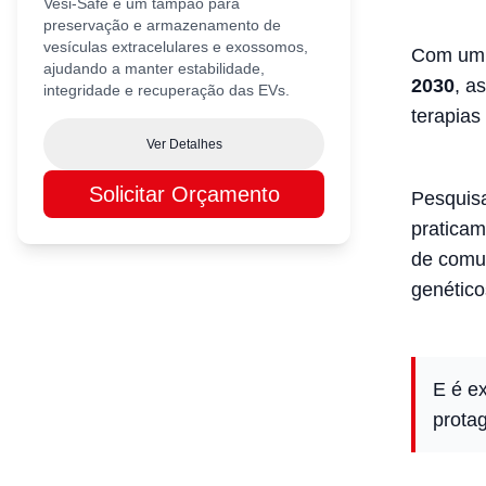
Vesi-Safe é um tampão para
preservação e armazenamento de
vesículas extracelulares e exossomos,
Com um 
ajudando a manter estabilidade,
2030
, a
integridade e recuperação das EVs.
terapias
Ver Detalhes
Solicitar Orçamento
Pesquisa
praticam
de comun
genético
E é e
prota