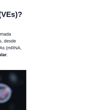
 (VEs)?
camada
as, desde
RNAs (mRNA,
lar
.