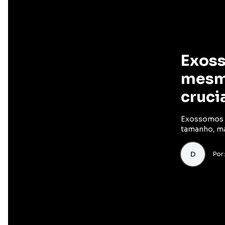
Exoss
mesma
cruci
Exossomos e
tamanho, ma
D
Por