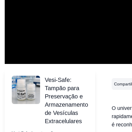
Vesi-Safe:
Compartil
Tampão para
Preservação e
Armazenamento
O unive
de Vesículas
rapidame
Extracelulares
é recon