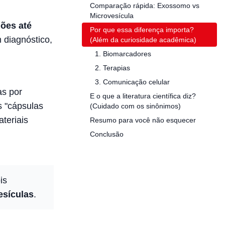
Comparação rápida: Exossomo vs
Microvesícula
hões até
Por que essa diferença importa?
 diagnóstico,
(Além da curiosidade acadêmica)
1. Biomarcadores
2. Terapias
3. Comunicação celular
as por
E o que a literatura científica diz?
s "cápsulas
(Cuidado com os sinônimos)
ateriais
Resumo para você não esquecer
Conclusão
is
esículas
.