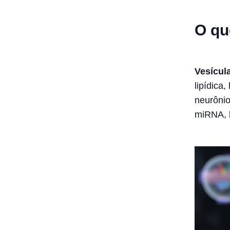
O qu
Vesícul
lipídica
neurônio
miRNA, 