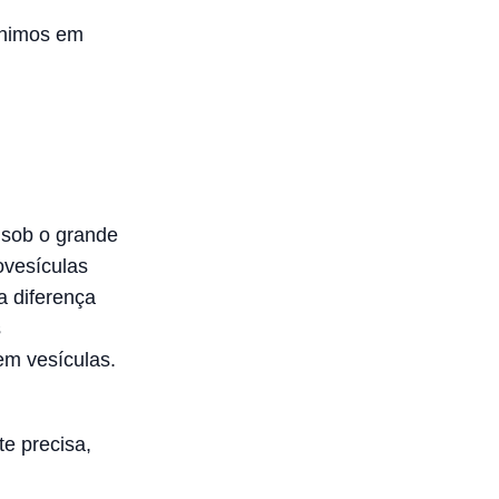
ônimos em
 sob o grande
vesículas
a diferença
s
em vesículas.
e precisa,