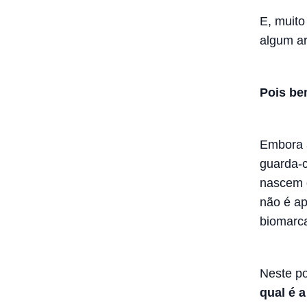
E, muito
algum ar
Pois be
Embora a
guarda-
nascem d
não é ap
biomarca
Neste po
qual é 