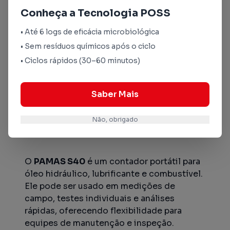
Conheça a Tecnologia POSS
• Até 6 logs de eficácia microbiológica
• Sem resíduos químicos após o ciclo
• Ciclos rápidos (30–60 minutos)
O PAMAS S40 é ideal para medições rápidas e
Saber Mais
análises em campo de óleo hidráulico e
lubrificante.
Não, obrigado
PAMAS S40
O
PAMAS S40
é um contador portátil para
óleo hidráulico, lubrificante e combustível.
Ele pode ser usado em medições de
campo, testes individuais e análises
rápidas, oferecendo flexibilidade para
equipes de manutenção e inspeção.