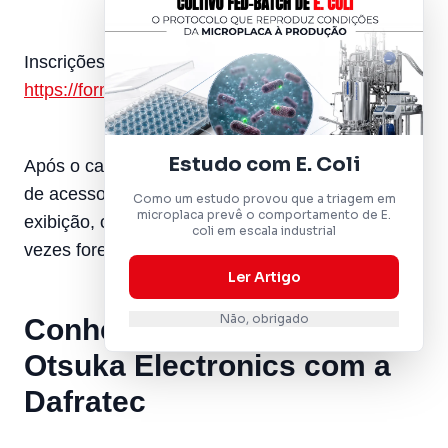
Inscrições no link:
https://forms.office.com/r/aCSqmmU5ZS
Estudo com E. Coli
Após o cadastro, o participante receberá um link
de acesso por email. Durante o período de
Como um estudo provou que a triagem em
microplaca prevê o comportamento de E.
exibição, o conteúdo poderá ser assistido quantas
coli em escala industrial
vezes forem necessárias.
Ler Artigo
Não, obrigado
Conheça as soluções da
Otsuka Electronics com a
Dafratec