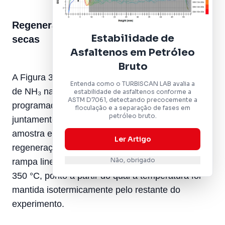
Regeneração térmica sob condições
Estabilidade de
secas
Asfaltenos em Petróleo
Bruto
A Figura 3 apresenta os perfis de concentração
Entenda como o TURBISCAN LAB avalia a
de NH₃ na saída durante a regeneração
estabilidade de asfaltenos conforme a
ASTM D7061, detectando precocemente a
programada por temperatura (R-1 e R-2),
floculação e a separação de fases em
petróleo bruto.
juntamente com o perfil de temperatura da
amostra e uma referência em branco. A
Ler Artigo
regeneração foi alcançada pela aplicação de uma
Não, obrigado
rampa linear de temperatura (3 °C/min) de 25 a
350 °C, ponto a partir do qual a temperatura foi
mantida isotermicamente pelo restante do
experimento.