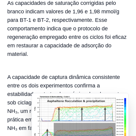
As capacidades de saturação corrigidas pelo
branco indicam valores de 1,96 e 1,98 mmol/g
para BT-1 e BT-2, respectivamente. Esse
comportamento indica que o protocolo de
regeneração empregado entre os ciclos foi eficaz
em restaurar a capacidade de adsorção do
material.
A capacidade de captura dinâmica consistente
entre os dois experimentos confirma a
estabilidade estrutural e química do adsorvente
sob ciclagem repetida de adsorção–dessorção de
NH₃, um requisito crítico para a implementação
prática em aplicações contínuas de remoção de
NH₃ em fase gasosa.