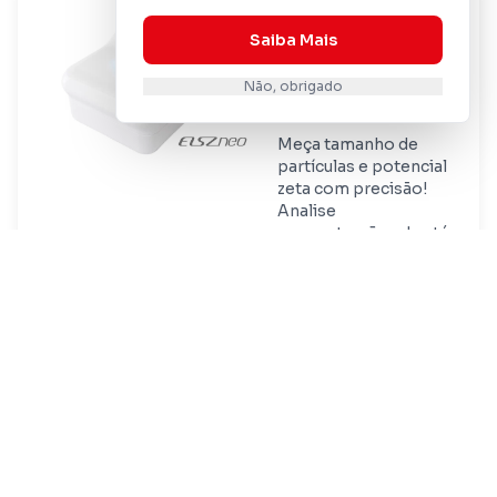
Analisador de
Nanopartículas
Saiba Mais
e Potencial
Não, obrigado
Zeta - ELSZneo
Meça tamanho de
partículas e potencial
zeta com precisão!
Analise
concentrações de até
40% e obtenha dados
confiáveis. Descubra
como otimizar suas
pesquisas!
Ver Detalhes
Orçamento