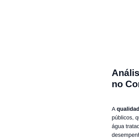
Análi
no Co
A
qualida
públicos, 
água trata
desempenh