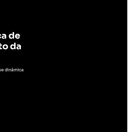
ca de
to da
ise dinâmica