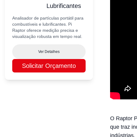
Lubrificantes
Analisador de partículas portátil para
combustíveis e lubrificantes. Pi
Raptor oferece medição precisa e
visualização robusta em tempo real.
Ver Detalhes
Solicitar Orçamento
O Raptor 
que traz i
indústrias.