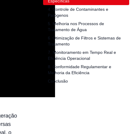
Específicas
4. Controle de Contaminantes e
Patógenos
5. Melhoria nos Processos de
Tratamento de Água
6. Otimização de Filtros e Sistemas de
Tratamento
7. Monitoramento em Tempo Real e
Eficiência Operacional
8. Conformidade Regulamentar e
Melhoria da Eficiência
Conclusão
geração
ersas
al, o