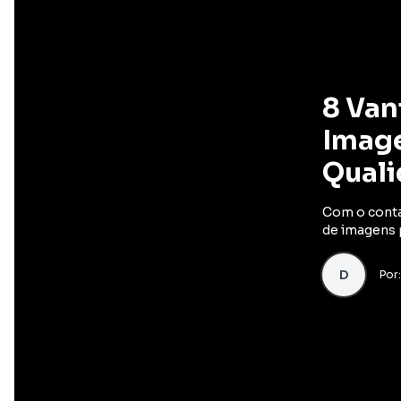
8 Van
Image
Quali
Com o contad
de imagens p
D
Por