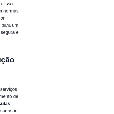
o. Isso
om normas
ior
o para um
 segura e
ução
 serviços
imento de
culas
uspensão.