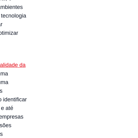
 ambientes
 tecnologia
r
otimizar
ualidade da
 uma
 uma
s
 identificar
 e até
s empresas
isões
us