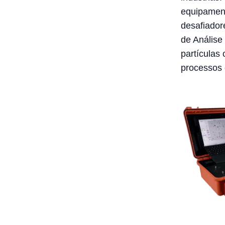
equipament
desafiadore
de Análise 
partículas
processos e