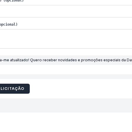
o (opcional)
opcional)
a-me atualizado! Quero receber novidades e promoções especiais da Daf
OLICITAÇÃO