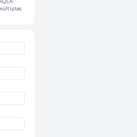
AQLA:
últiplas