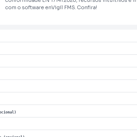
conformidade EN 17141:2020, recursos intuitivos e i
com o software enVigil FMS. Confira!
pcional)