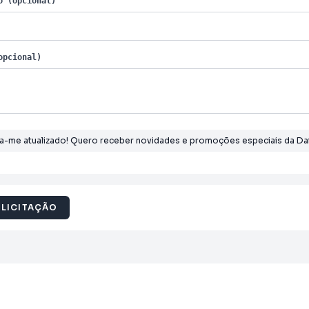
o (opcional)
opcional)
a-me atualizado! Quero receber novidades e promoções especiais da Daf
OLICITAÇÃO