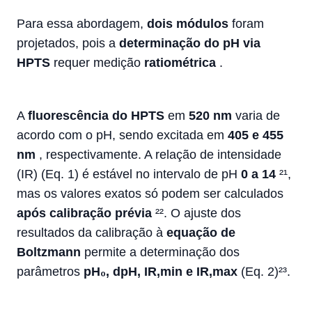
Para essa abordagem,
dois módulos
foram
projetados, pois a
determinação do pH via
HPTS
requer medição
ratiométrica
.
A
fluorescência do HPTS
em
520 nm
varia de
acordo com o pH, sendo excitada em
405 e 455
nm
, respectivamente. A relação de intensidade
(IR) (Eq. 1) é estável no intervalo de pH
0 a 14
²¹,
mas os valores exatos só podem ser calculados
após calibração prévia
²². O ajuste dos
resultados da calibração à
equação de
Boltzmann
permite a determinação dos
parâmetros
pH₀, dpH, IR,min e IR,max
(Eq. 2)²³.