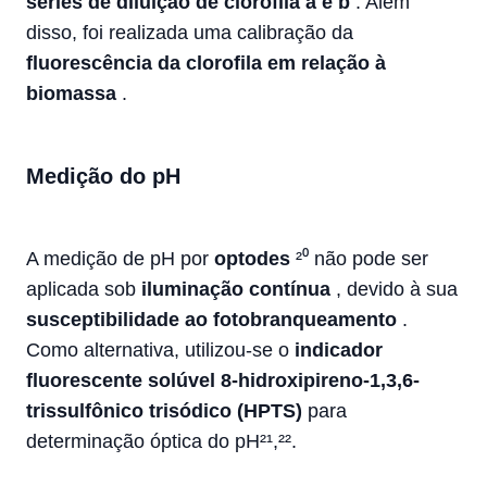
séries de diluição de clorofila a e b
. Além
disso, foi realizada uma calibração da
fluorescência da clorofila em relação à
biomassa
.
Medição do pH
A medição de pH por
optodes
²⁰ não pode ser
aplicada sob
iluminação contínua
, devido à sua
susceptibilidade ao fotobranqueamento
.
Como alternativa, utilizou-se o
indicador
fluorescente solúvel 8-hidroxipireno-1,3,6-
trissulfônico trisódico (HPTS)
para
determinação óptica do pH²¹,²².