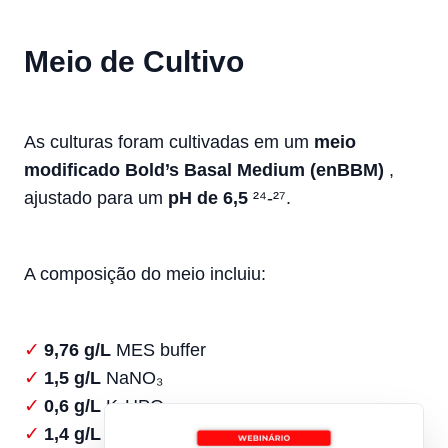
Meio de Cultivo
As culturas foram cultivadas em um
meio
modificado Bold’s Basal Medium (enBBM)
,
ajustado para um
pH de 6,5
²⁴-²⁷.
A composição do meio incluiu:
9,76 g/L
MES buffer
1,5 g/L
NaNO₃
0,6 g/L
K₂HPO₄
1,4 g/L
KH₂PO₄