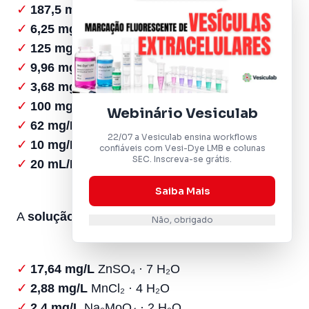
187,5 mg/L
MgSO₄ · 7 H₂O
6,25 mg/L
NaCl
125 mg/L
CaCl₂ · 2 H₂O
9,96 mg/L
FeSO₄ · 7 H₂O
3,68 mg/L
H₂SO₄
100 mg/L
Na₂EDTA · 2 H₂O
Webinário Vesiculab
62 mg/L
KOH
22/07 a Vesiculab ensina workflows
10 mg/L
penicilina G sódica
confiáveis com Vesi-Dye LMB e colunas
SEC. Inscreva-se grátis.
20 mL/L
solução de oligoelementos
Saiba Mais
A
solução de oligoelementos
foi composta por:
Não, obrigado
17,64 mg/L
ZnSO₄ · 7 H₂O
2,88 mg/L
MnCl₂ · 4 H₂O
2,4 mg/L
Na₂MoO₄ · 2 H₂O