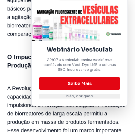
equipamentos eram equipados com sistemas
básicos para controlar a temperatura e promover
a agitação. Embora rudimentares, esses
biorreatores foram um avanço significativo em
comparação com os métodos anteriores.
Webinário Vesiculab
O Impacto da Revolução Industrial na
22/07 a Vesiculab ensina workflows
Produção Fermentada
confiáveis com Vesi-Dye LMB e colunas
SEC. Inscreva-se grátis.
Saiba Mais
A Revolução Industrial não só aumentou a
Não, obrigado
capacidade de produção, mas também
impulsionou a inovação tecnológica. A introdução
de biorreatores de larga escala permitiu a
produção em massa de produtos fermentados.
Esse desenvolvimento foi um marco importante