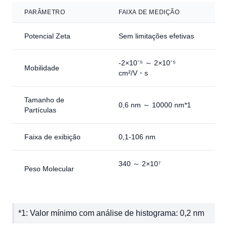
PARÂMETRO
FAIXA DE MEDIÇÃO
Potencial Zeta
Sem limitações efetivas
-2×10⁻⁵ ～ 2×10⁻⁵
Mobilidade
cm²/V・s
Tamanho de
0,6 nm ～ 10000 nm*1
Partículas
Faixa de exibição
0,1-106 nm
340 ～ 2×10⁷
Peso Molecular
*1: Valor mínimo com análise de histograma: 0,2 nm