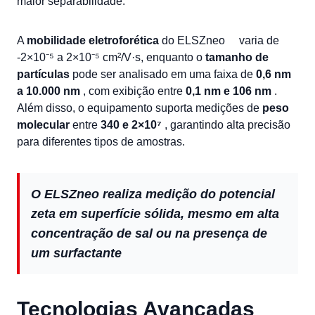
maior separabilidade.
A
mobilidade eletroforética
do ELSZneo
varia de
-2×10⁻⁵ a 2×10⁻⁵ cm²/V·s, enquanto o
tamanho de
partículas
pode ser analisado em uma faixa de
0,6 nm
a 10.000 nm
, com exibição entre
0,1 nm e 106 nm
.
Além disso, o equipamento suporta medições de
peso
molecular
entre
340 e 2×10⁷
, garantindo alta precisão
para diferentes tipos de amostras.
O ELSZneo realiza medição do potencial
zeta em superfície sólida, mesmo em alta
concentração de sal ou na presença de
um surfactante
Tecnologias Avançadas